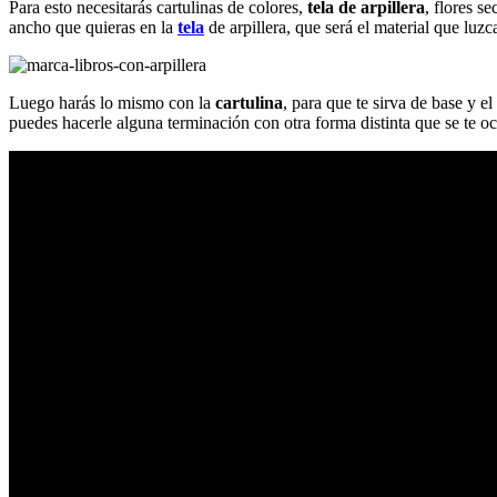
Para esto necesitarás cartulinas de colores,
tela de arpillera
, flores s
ancho que quieras en la
tela
de arpillera, que será el material que luzc
Luego harás lo mismo con la
cartulina
, para que te sirva de base y 
puedes hacerle alguna terminación con otra forma distinta que se te oc