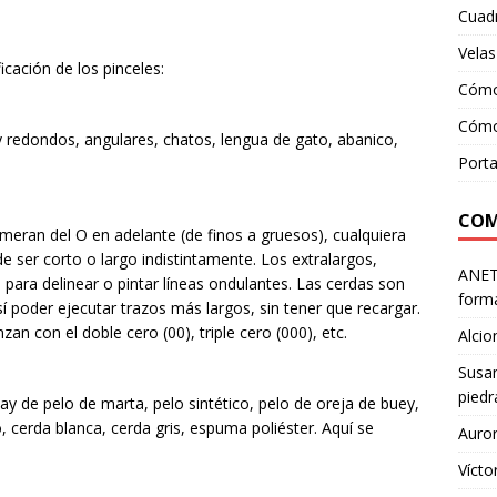
Cuadr
Velas
icación de los pinceles:
Cómo
Cómo 
 redondos, angulares, chatos, lengua de gato, abanico,
Porta
COM
eran del O en adelante (de finos a gruesos), cualquiera
 ser corto o largo indistintamente. Los extralargos,
ANE
 para delinear o pintar líneas ondulantes. Las cerdas son
forma
sí poder ejecutar trazos más largos, sin tener que recargar.
n con el doble cero (00), triple cero (000), etc.
Alcio
Susa
piedr
y de pelo de marta, pelo sintético, pelo de oreja de buey,
o, cerda blanca, cerda gris, espuma poliéster. Aquí se
Auro
Vícto