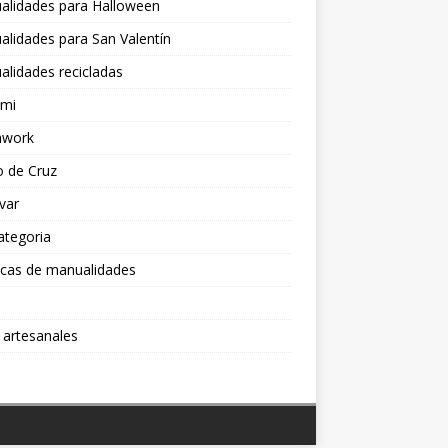
alidades para Halloween
lidades para San Valentín
lidades recicladas
ami
hwork
o de Cruz
var
ategoria
icas de manualidades
 artesanales