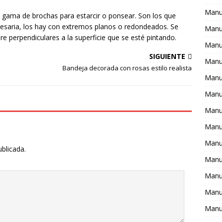
Manu
 gama de brochas para estarcir o ponsear. Son los que
ecesaria, los hay con extremos planos o redondeados. Se
Manu
 perpendiculares a la superficie que se esté pintando.
Manu
SIGUIENTE
Manua
Bandeja decorada con rosas estilo realista
Manu
Manu
Manu
Manu
Manua
ublicada.
Manu
Manua
Manua
Manua