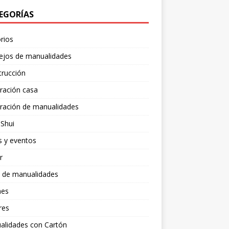
EGORÍAS
rios
ejos de manualidades
trucción
ración casa
ración de manualidades
Shui
s y eventos
r
s de manualidades
nes
res
alidades con Cartón