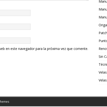
Manu
Manua
Manua
Orig
Patc
Punt
Reno
web en este navegador para la próxima vez que comente.
Sin C
Técn
Velas
Velas
Themes