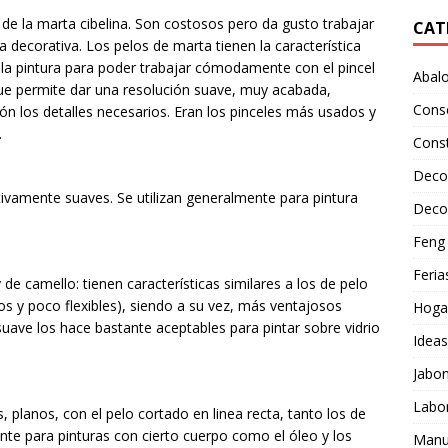
de la marta cibelina. Son costosos pero da gusto trabajar
CAT
ra decorativa. Los pelos de marta tienen la característica
la pintura para poder trabajar cómodamente con el pincel
Abalo
ue permite dar una resolución suave, muy acabada,
Cons
ión los detalles necesarios. Eran los pinceles más usados y
.
Cons
Deco
vamente suaves. Se utilizan generalmente para pintura
Deco
Feng 
Feria
y de camello: tienen características similares a los de pelo
s y poco flexibles), siendo a su vez, más ventajosos
Hoga
ave los hace bastante aceptables para pintar sobre vidrio
Idea
Jabo
Labo
 planos, con el pelo cortado en linea recta, tanto los de
nte para pinturas con cierto cuerpo como el óleo y los
Manu