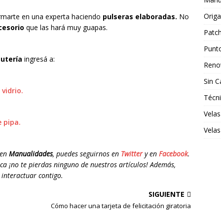
Orig
rmarte en una experta haciendo
pulseras elaboradas.
No
cesorio
que las hará muy guapas.
Patc
Punt
utería
ingresá a:
Reno
Sin C
vidrio.
Técn
Velas
 pipa.
Velas
 en
Manualidades
, puedes seguirnos en
Twitter
y en
Facebook
.
ca ¡no te pierdas ninguno de nuestros artículos! Además,
interactuar contigo.
SIGUIENTE
Cómo hacer una tarjeta de felicitación giratoria