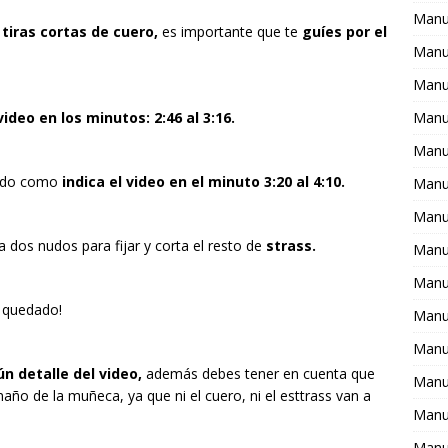
Manu
tiras cortas de cuero,
es importante que te
guíes por el
Manua
Manu
Manu
ideo en los minutos: 2:46 al 3:16.
Manu
lado como
indica el video en el minuto 3:20 al 4:10.
Manu
Manua
za dos nudos para fijar y corta el resto de
strass.
Manu
Manua
 quedado!
Manua
Manua
n detalle del video,
además debes tener en cuenta que
Manu
ño de la muñeca, ya que ni el cuero, ni el esttrass van a
Manua
Manua