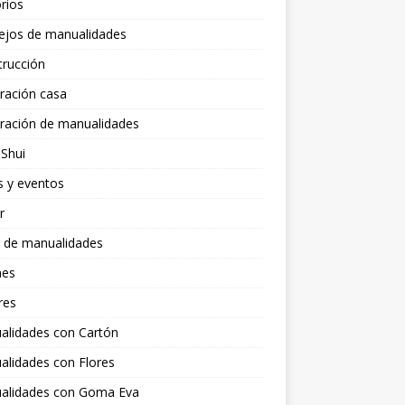
rios
ejos de manualidades
trucción
ración casa
ración de manualidades
Shui
s y eventos
r
s de manualidades
nes
res
alidades con Cartón
alidades con Flores
alidades con Goma Eva