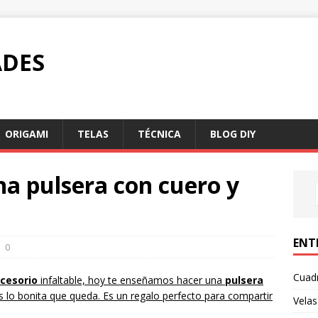
DES
ORIGAMI
TELAS
TÉCNICA
BLOG DIY
a pulsera con cuero y
ENT
0
Cuadr
cesorio
infaltable, hoy te enseñamos hacer una
pulsera
ás lo bonita que queda. Es un regalo perfecto para compartir
Velas