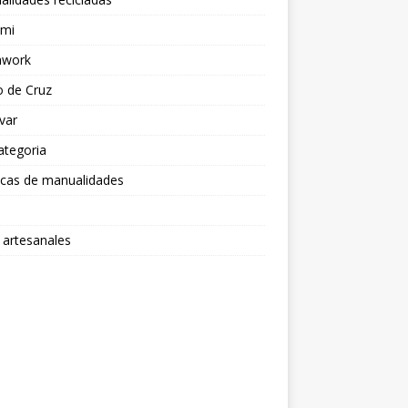
ami
hwork
o de Cruz
var
ategoria
icas de manualidades
 artesanales