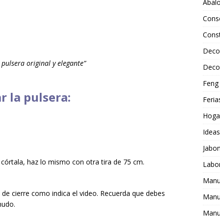
Abalo
Cons
Cons
Deco
 pulsera original y elegante”
Deco
Feng 
 la pulsera:
Feria
Hoga
Idea
Jabo
 córtala, haz lo mismo con otra tira de 75 cm.
Labo
Manu
 de cierre como indica el video. Recuerda que debes
Manu
nudo.
Manu