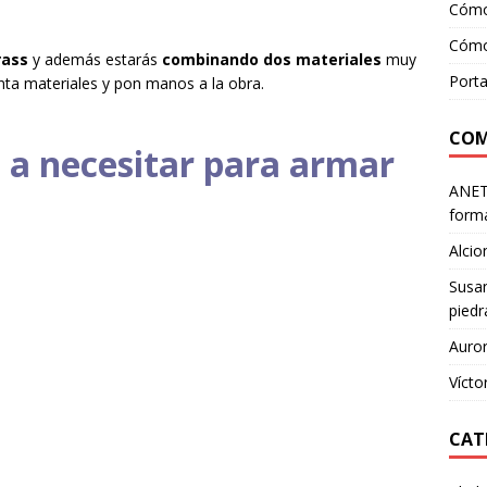
Cómo
Cómo 
rass
y además estarás
combinando dos materiales
muy
Porta
unta materiales y pon manos a la obra.
COM
 a necesitar para armar
ANE
forma
Alcio
Susa
piedr
Auro
Vícto
CAT