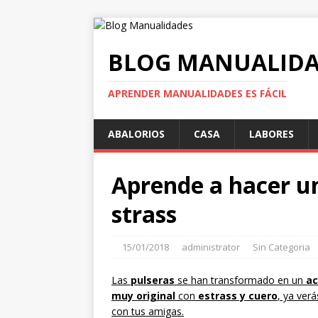
BLOG MANUALIDA
APRENDER MANUALIDADES ES FÁCIL
ABALORIOS
CASA
LABORES
Aprende a hacer un
strass
15/01/2018
administrator
Sin Categoria
Las
pulseras
se han transformado en un
ac
muy original
con
estrass y cuero
, ya ver
con tus amigas.