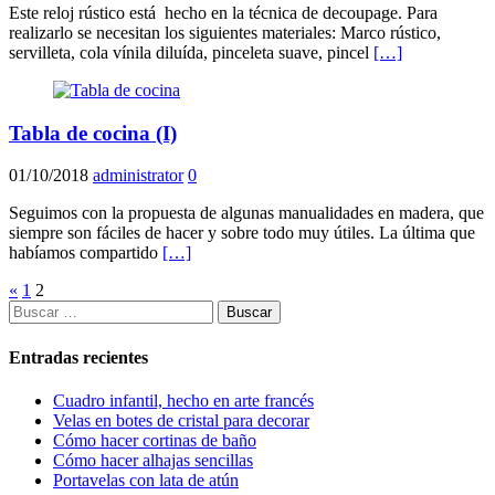
Este reloj rústico está hecho en la técnica de decoupage. Para
realizarlo se necesitan los siguientes materiales: Marco rústico,
servilleta, cola vínila diluída, pinceleta suave, pincel
[…]
Tabla de cocina (I)
01/10/2018
administrator
0
Seguimos con la propuesta de algunas manualidades en madera, que
siempre son fáciles de hacer y sobre todo muy útiles. La última que
habíamos compartido
[…]
Paginación
«
1
2
Buscar:
de
entradas
Entradas recientes
Cuadro infantil, hecho en arte francés
Velas en botes de cristal para decorar
Cómo hacer cortinas de baño
Cómo hacer alhajas sencillas
Portavelas con lata de atún