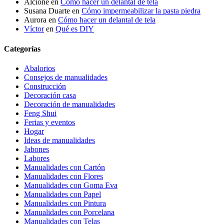
Alcioné
en
Cómo hacer un delantal de tela
Susana Duarte
en
Cómo impermeabilizar la pasta piedra
Aurora
en
Cómo hacer un delantal de tela
Víctor
en
Qué es DIY
Categorías
Abalorios
Consejos de manualidades
Construcción
Decoración casa
Decoración de manualidades
Feng Shui
Ferias y eventos
Hogar
Ideas de manualidades
Jabones
Labores
Manualidades con Cartón
Manualidades con Flores
Manualidades con Goma Eva
Manualidades con Papel
Manualidades con Pintura
Manualidades con Porcelana
Manualidades con Telas